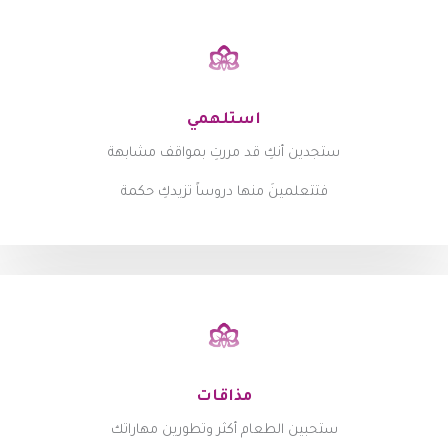
استلهمي
ستجدين أنكِ قد مررتِ بمواقف مشابهة
فتتعلمينَ منها دروساً تزيدكِ حكمة
مذاقات
ستحبين الطعام أكثر وتطورين مهاراتك