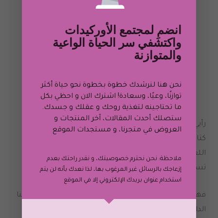
الحظ السعيد في حياتك. فقط ضع في
ذهنك أنه هنا و أنه سيأتيك وقتما يشاء
انضمِ لمجتمع الأوركيدات
واكتشفي سر الحياة الواعية
الله
والمتوازنة
كما هو الحال مع كل ما يهبك الله لك.
نحن هنا لنرشدك خطوة بخطوة نحو حياة أكثر
توازنًا، وعيًا، وسعادة! اشترك الان و احظي بكل
ما تحتاجينه لتغذية روحك و عقلك و جسدك.
ستصلك أحدث المقالات، آخر المنتجات و
رأيي الشخصي في الكتاب:
العروض في متجرنا، و
مستجدات الموقع
كتاب جميل جداً، فإذا كنت تنوين قراءة هذا الكتاب ستجدين
اللغة بسيطة و لكن محتواها عميق جداً لدرجة أنك قد لا
ملاحظة: نحن نحترم خصوصيتك، و نقدر راحتك بعدم
تستطيعين
إزعاجك بالرسائل غير المرغوب بها، لذا نعدك بأنه لن يتم
استخدام عنوان بريدك الإلكتروني إلا في الموقع
فهم الكتاب و ما يقصده الكاتب. في المقابل، الكاتب يعطينا
الدافع القوي لكي نحقق أحلامنا و نوقف شماعة الأعذار.