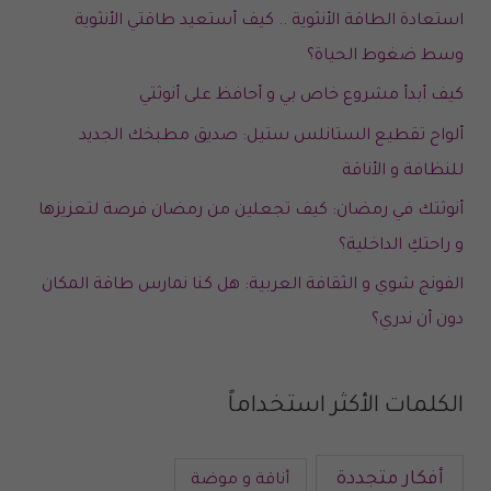
استعادة الطاقة الأنثوية .. كيف أستعيد طاقتي الأنثوية
وسط ضغوط الحياة؟
كيف أبدأ مشروع خاص بي و أحافظ على أنوثتي
ألواح تقطيع الستانلس ستيل: صديق مطبخك الجديد
للنظافة و الأناقة
أنوثتك في رمضان: كيف تجعلين من رمضان فرصة لتعزيزها
و راحتكِ الداخلية؟
الفونج شوي و الثقافة العربية: هل كنا نمارس طاقة المكان
دون أن ندري؟
الكلمات الأكثر استخداماً
أفكار متجددة
أناقة و موضة