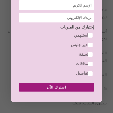
فإذا كنتي ترغبين بأن تخطي خطوة للأمام لتحقيق أي حلم و
لكن بسبب الأعذار لم تستطيعي تحقيق أحلامك.
إختيارك من المبوبات
أنصحك بقراءة هذا الكتاب لأنه الخطوة الأولى لتمسكي بزمام
استلهمي
أمور حياتك و تختاري الحياة التي تريدينها.
خير جليس
تحـفة
التقييم (من 4 نجمات)
الفكرة: نجمة
مذاقات
تفاصيل
الترجمة: نجمة
اشترك الآن
الأسلوب: نصف نجمة
محتوى الكتاب: نجمة