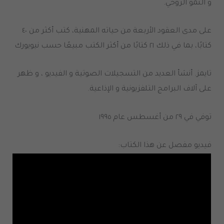
و النمو الروحي.
على مدى العقود الأربعة من حياته المهنية، كتب أكثر من ٤٠
كتابًا، بما في ذلك ٢١ كتابًا من أكثر الكتب مبيعًا حسب نيويورك
تايمز.
أنشأ العديد من التسجيلات الصوتية و الفيديو ، و ظهر
على آلاف البرامج التلفزيونية و الإذاعية.
توفي في ٢٩ من أغسطس عام ١٩٩٥
فيديو مفصل عن هذا الكتاب: