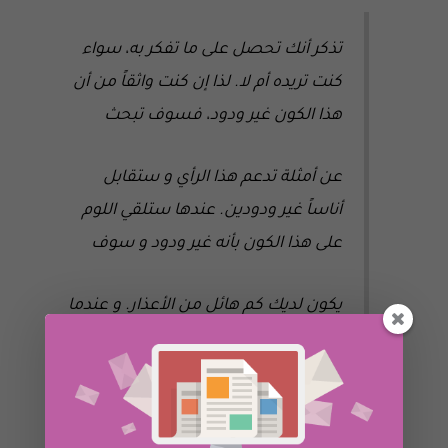
تذكر أنك تحصل على ما تفكر به، سواء
كنت تريده أم لا. لذا إن كنت واثقاً من أن
هذا الكون غير ودود، فسوف تبحث
عن أمثلة تدعم هذا الرأي و ستقابل
أناساً غير ودودين. عندها ستلقي اللوم
على هذا الكون بأنه غير ودود و سوف
يكون لديك كم هائل من الأعذار. و عندما
تؤمن بأن العالم ودود، فسوف تقابل
أناساً ودودين. ستبحث عن ظروف
تعمل لصالحك. سوف تتوقع تدفق