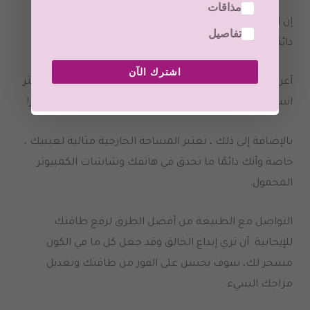
مذاقات
إن القليل من أشعة الشمس والوقت في الخارج أمر رائع
تفاصيل
دائمًا لوضعك في مزاج جيد على الفور
.
اشترك الآن
أعرف أنني عندما أكون خارجة للتنزه أو أثناء السير ، أشعر أكثر
انسجامًا مع الطبيعة وأشعر بالسعادة والهدوء على الفور
!
بالإضافة إلى ذلك ، تعتبر المساحة الخارجية مثالية لعينيك ،
خاصة وأنك دائمًا ما تحدق في هاتفك وشاشات الكمبيوتر
المحمول
.
التواصل مع الطبيعة من أفضل الطرق لرفع طاقتك
للإيجابية
.
أن تري إبداع الخالق وقد جعل كل ما في الكون
مسخر لك، سوف يحسن على الفور من طاقتك وتعديل
مزاجك السيء
.