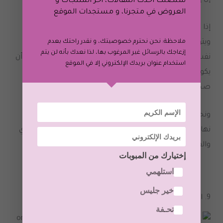
ستصلك أحدث المقالات، آخر المنتجات و
العروض في متجرنا، و
مستجدات الموقع
إذا كنت لا تمنحين جسمك الأطعمة المغذية التي يحتاجها
ويتوق إليها ، فمن المحتمل ألا تشعري بشعور جيد حيال
ملاحظة: نحن نحترم خصوصيتك، و نقدر راحتك بعدم
إزعاجك بالرسائل غير المرغوب بها، لذا نعدك بأنه لن يتم
نفسك ويمكن أن تؤثر في مزاجك في نهاية المطاف
.
يمكن أن
استخدام عنوان بريدك الإلكتروني إلا في الموقع
يكون الطهي أيضًا تجربة علاجية حقًا ، لذا فإن تقديم وجبة
صحية يعد فوزًا مزدوجًا
!
ونحن منذ شهر يوليو الماضي، انقطعنا عن تناول السكر
نهائياً
(
يمكننا تناول السكر كمكافئة لنا فقط
)
ولكن الشاي
والقهوة والحلويات بشكل عام انقطعنا عنها بشكل نهائي
.
إختيارك من المبوبات
استلهمي
خير جليس
9.
التواصل مع الطبيعة
تحـفة