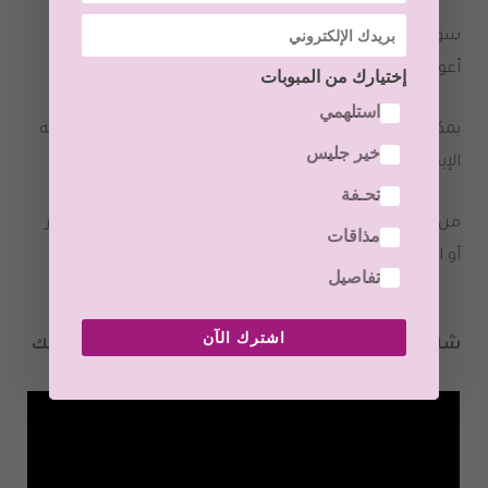
سواء كانت الوسائد أو البطانيات أو السجاد أو الستائر أو
أعواد خشبية بألوان عنصر الخشب.
إختيارك من المبوبات
استلهمي
يمكنك دائمًا العثور على طريقة ممتعة بصريًا لتعزيز الطاقة
خير جليس
الإيجابية الجيدة في منزلك!
تحـفة
من الأفضل دائمًا استخدام الأقمشة الطبيعية ، مثل الحرير
مذاقات
أو المخمل أو القطن.
تفاصيل
اشترك الآن
شاهدي فيديو: تطبيق علم طاقة المكان على غرفة نومك