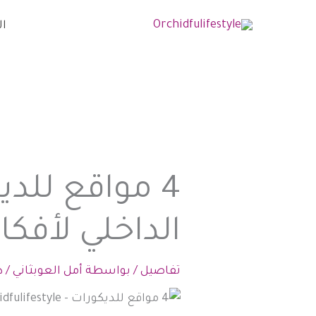
خطي
ال
لى
لمحتوى
4 مواقع للد
الداخلي لأفكا
تفاصيل
/ بواسطة
أمل العوبثاني
/
د