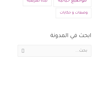
مواضيع حياتية
نبذة تعريفية
وصفات و حكايات
ابحث في المدونة
ا
ل
ب
ح
ث
ع
ن