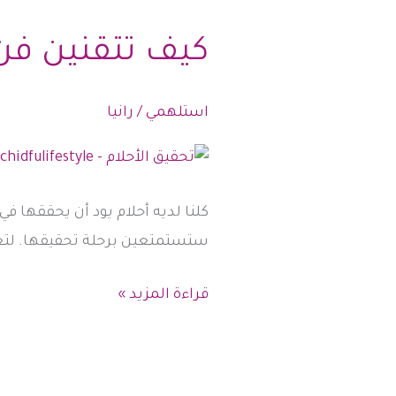
أيدي
ناعمة
كيف تتقنين فن 
استلهمي
/
رانيا
كلنا لديه أحلام يود أن يحققها ف
ستستمتعين برحلة تحقيقها. لتعر
كيف
قراءة المزيد »
تتقنين
فن
تحقيق