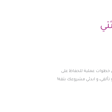
تي
ن خطوات عملية للحفاظ على
تألقي، و ابدئي مشروعك بثقة!