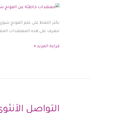
يكثر اللغط على علم الفونج شوي ف
نتعرف على هذه المعتقدات المغل
معتقدات
قراءة المزيد »
خاطئة
عن
الفونج
شوي:
حقائق
تكشف
الغموض
التواصل الأنثو