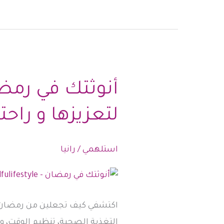
خاص
بي
و
أحافظ
على
أنوثتك في رمض
أنوثتي
لتعزيزها و راحتك
استلهمي
/
رانيا
اكتشفي كيف تجعلين من رمضان فرص
التغذية الصحية، تنظيم الوقت، و 