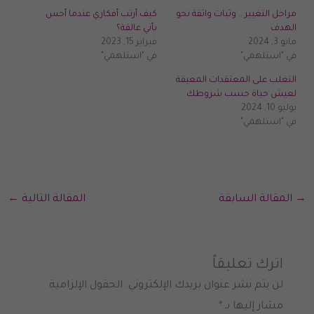
مراحل التغيير .. وثبات واثقة نحو
كيف أرتب أفكاري عندما أحس
الهدف
بأني عالقة؟
مايو 3, 2024
فبراير 15, 2023
في "استلهمي"
في "استلهمي"
التغلب على المعتقدات المعيقة
لعيش حياة حسب شروطك
يوليو 10, 2024
في "استلهمي"
→
المقالة السابقة
المقالة التالية
←
اترك تعليقاً
لن يتم نشر عنوان بريدك الإلكتروني.
الحقول الإلزامية
مشار إليها بـ
*