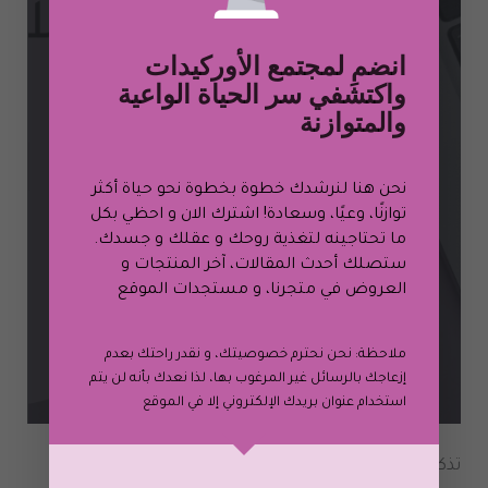
انضمِ لمجتمع الأوركيدات
واكتشفي سر الحياة الواعية
60 دقيقة استشارة حياتية عبر تطبيق الزووم
والمتوازنة
$
100.00
تسوّق الآن
نحن هنا لنرشدك خطوة بخطوة نحو حياة أكثر
توازنًا، وعيًا، وسعادة! اشترك الان و احظي بكل
ما تحتاجينه لتغذية روحك و عقلك و جسدك.
ستصلك أحدث المقالات، آخر المنتجات و
العروض في متجرنا، و
مستجدات الموقع
ملاحظة: نحن نحترم خصوصيتك، و نقدر راحتك بعدم
إزعاجك بالرسائل غير المرغوب بها، لذا نعدك بأنه لن يتم
استخدام عنوان بريدك الإلكتروني إلا في الموقع
تذكري يا أوركيدتي أن مع كل تغيير في الحياة تحول لحياة