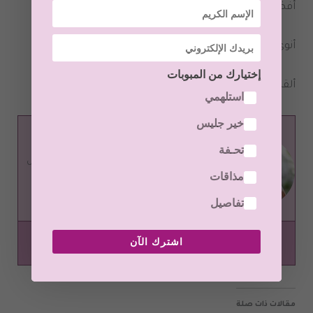
أفضل و أجمل
أنوي لك حياة تتطورين فيها للأفضل بكل سهولة و يسر
إختيارك من المبوبات
ألقاك على خير و حتى لقائنا القادم، أتركك في حفظ الحفيظ
استلهمي
خير جليس
هدى العوبثاني
تحـفة
مساعدة مؤسسة و صانعة محتوى موقع أوركيدفل
مذاقات
لايف ستايل
مدربة معتمدة في الوعي الإنساني و التنمية الذاتية
تفاصيل
اشترك الآن
مقالات ذات صلة