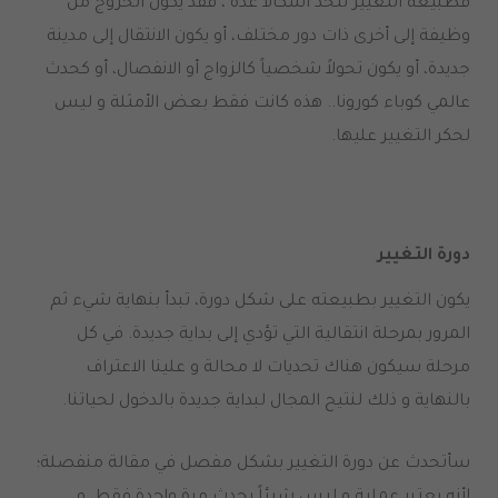
فطبيعة التغيير تتخذ أشكالاً عدة ، فقد يكون الخروج من
وظيفة إلى أخرى ذات دور مختلف، أو يكون الانتقال إلى مدينة
جديدة، أو يكون تحولاً شخصياً كالزواج أو الانفصال، أو كحدث
عالمي كوباء كورونا.. هذه كانت فقط بعض الأمثلة و ليس
لحكر التغيير عليها.
دورة التغيير
يكون التغيير بطبيعته على شكل دورة، تبدأ بنهاية شيء ثم
المرور بمرحلة انتقالية التي تؤدي إلى بداية جديدة. في كل
مرحلة سيكون هناك تحديات لا محالة و علينا الاعتراف
بالنهاية و ذلك لنتيح المجال لبداية جديدة بالدخول لحياتنا.
سأتحدث عن دورة التغيير بشكل مفصل في مقالة منفصلة؛
لأنه يعتبر عملية و ليس شيئاً يحدث مرة واحدة فقط، و