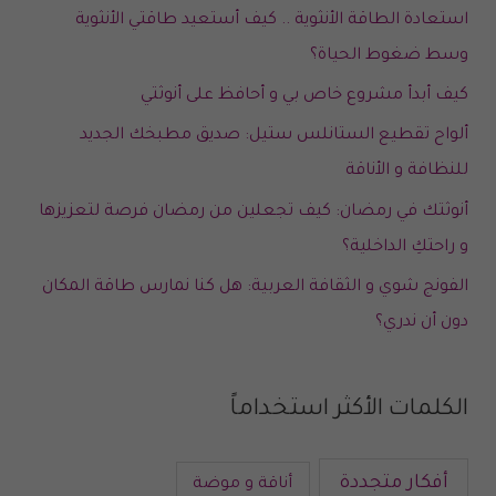
استعادة الطاقة الأنثوية .. كيف أستعيد طاقتي الأنثوية
وسط ضغوط الحياة؟
كيف أبدأ مشروع خاص بي و أحافظ على أنوثتي
ألواح تقطيع الستانلس ستيل: صديق مطبخك الجديد
للنظافة و الأناقة
أنوثتك في رمضان: كيف تجعلين من رمضان فرصة لتعزيزها
و راحتكِ الداخلية؟
الفونج شوي و الثقافة العربية: هل كنا نمارس طاقة المكان
دون أن ندري؟
الكلمات الأكثر استخداماً
أفكار متجددة
أناقة و موضة