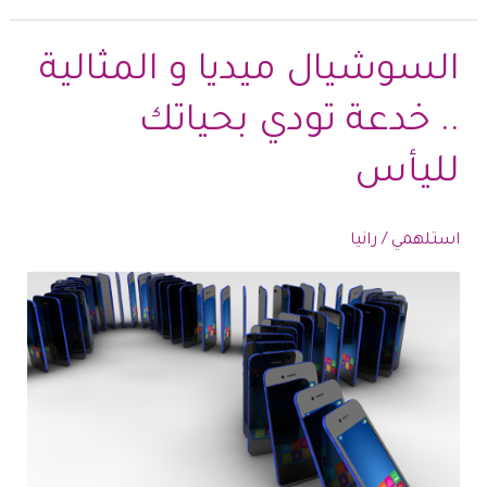
الداخلي
..
السوشيال ميديا و المثالية
مفتاح
.. خدعة تودي بحياتك
العيش
بذاتك
لليأس
الحقيقية
استلهمي
/
رانيا