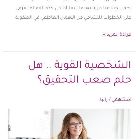
يجعل جميعنا مررنا بهذه المعاناة. في هذه المقالة تعرفي
على الخطوات للتشافي من الإهمال العاطفي في الطفولة
الإهمال
قراءة المزيد »
العاطفي
في
الطفولة
الشخصية القوية .. هل
و
حلم صعب التحقيق؟
التشافي
منه
..
استلهمي
/
رانيا
دليلك
خطوة
بخطوة