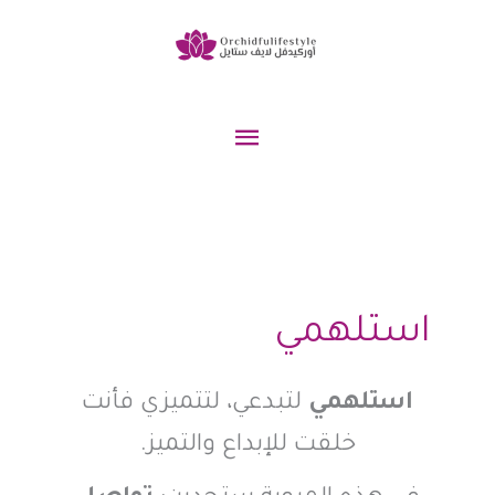
خطي
لى
لمحتوى
القائمة
الرئيسية
استلهمي
استلهمي
لتبدعي، لتتميزي فأنت
خلقت للإبداع والتميز.