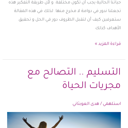
حياتنا الحالية يجب أن تكون مختلفة. و لأن طريقة التفكير هذه
تجعلنا ندور في دوامة لا مخرج منها. لذلك في هذه المقالة
ستعرفين كيف أن لتقبل الظروف دور في الحل و تحقيق
الأهداف كذلك
كيف
قراءة المزيد »
يمكن
أن
يساعدك
التسليم .. التصالح مع
تقبل
مجريات الحياة
الظروف
على تحقيق
أهدافك
استلهمي
/
هدى العوبثاني
؟