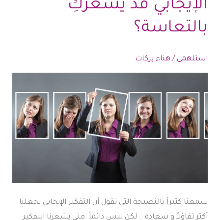
الإيجابي قد يشعركِ
صعب
التحقيق؟
بالتعاسة؟
استلهمي
/
هناء بركات
سمعنا كثيراً بالنصيحة التي تقول أن التفكير الإيجابي يجعلنا
أكثر تفاؤلاً و سعادة .. لكن ليس دائماً. متى يشعرنا التفكير