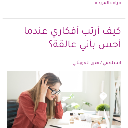
تحقيق
قراءة المزيد »
الأهداف
العبادية
في
كيف أرتب أفكاري عندما
رمضان
أحس بأني عالقة؟
..
كيف
دون
استلهمي
/
هدى العوبثاني
الشعور
بالإرهاق؟