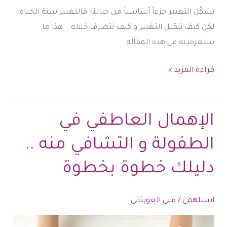
يشكّل التغيير جزءاً أساسياً من حياتنا؛ فالتغيير سنة الحياة.
لكن كيف نتقبل التغيير و كيف نتصرف خلاله .. هذا ما
ستعرفينه في هذه المقالة
التغيير
قراءة المزيد »
..
كيف
نواجهه
الإهمال العاطفي في
لحياة
الطفولة و التشافي منه ..
أجمل
و
دليلك خطوة بخطوة
أفضل
استلهمي
/
منى العوبثاني