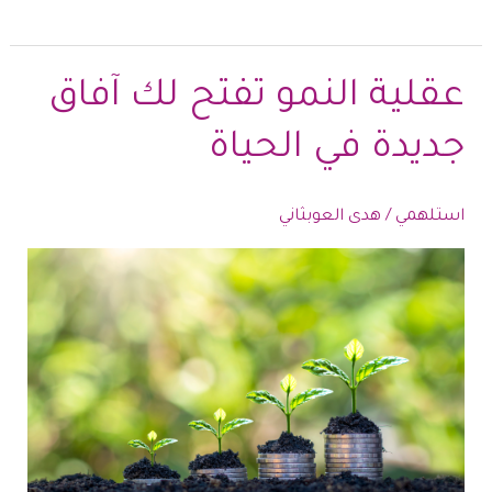
نصائح
للإنتاجية
في
عقلية النمو تفتح لك آفاق
الأوقات
جديدة في الحياة
الصعبة
استلهمي
/
هدى العوبثاني