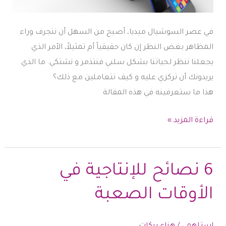
في عصر السوشيال ميديا، أصبح من السهل أن ننجرف وراء
المظاهر بغض النظر إن كان حقيقياً أم تمثيلاً، الأمر الذي
يجعلنا ننظر لحياتنا بشكل سلبي فنتذمر و نشتكي. ما الذي
يريدونك أن تركزي عليه و كيف تتعاملين مع ذلك؟
هذا ما ستعرفينه في هذه المقالة
السوشيال
قراءة المزيد »
ميديا
و
المثالية
6 نصائح للإنتاجية في
..
الأوقات الصعبة
خدعة
تودي