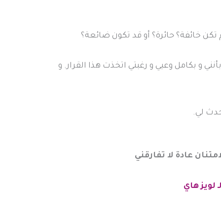
كن خائفة؟ حائرة؟ أو قد تكون ضائعة؟
نني و بكامل وعيي و رغبتي اتخذت هذا القرار. و
تحدث لي.
متنان عادة لا تفارقني
 لويز هاي