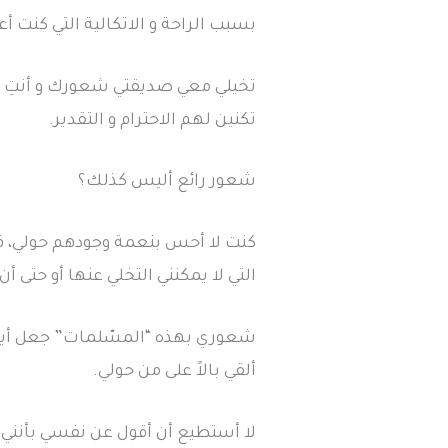
بسبب الراحة و الاتكالية التي كنت أ
تخيلي معي صديقتي شعورك و أنتِ ب
تكنين لهم الاحترام و التقدير.
شعور رائع أليس كذلك؟
كنت لا أحس بنعمة وجودهم حولي، ف
التي لا يمكنني التخلي عنها أو حتى أن
شعوري بهذه “المسّلمات” جعل أيامي
ألقي بالاً على من حولي.
لا أستطيع أن أقول عن نفسي بأنني ك