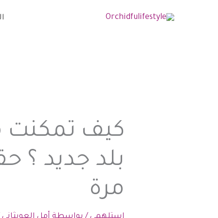
خطي
ال
لى
لمحتوى
كيف تمكنت 
بلد جديد ؟ حق
مرة
استلهمي
/ بواسطة
أمل العوبثاني