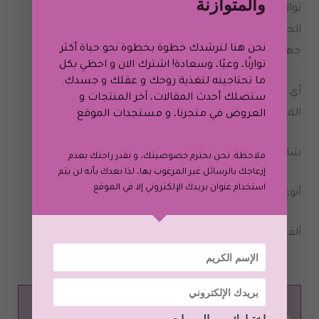
والمتوازنة
توازن طاقتك الأنثوية ستحافظين على صحتك النفسية و
الجسدية، مبعدةً بذلك التوتر من حياتك و تعززين من قوة
نحن هنا لنرشدك خطوة بخطوة نحو حياة أكثر
جهازك المناعي.
توازنًا، وعيًا، وسعادة! اشترك الان و احظي بكل
ما تحتاجينه لتغذية روحك و عقلك و جسدك.
أي من هذه الرياضات تمارسينها أو تودين ممارستها في
ستصلك أحدث المقالات، آخر المنتجات و
المستقبل القريب؟
العروض في متجرنا، و
مستجدات الموقع
شاركيني أرائك و تجاربك في خانة التعليقات
ملاحظة: نحن نحترم خصوصيتك، و نقدر راحتك بعدم
إزعاجك بالرسائل غير المرغوب بها، لذا نعدك بأنه لن يتم
استخدام عنوان بريدك الإلكتروني إلا في الموقع
أنوي لك يا عزيزتي دوام السلام و الصحة
ألقاك على خير
هدى العوبثاني
إختيارك من المبوبات