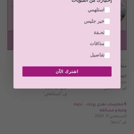
مساعدة مؤسسة و صانعة محتوى موقع أوركيدفل
استلهمي
لايف ستايل
خير جليس
مدربة معتمدة في الوعي الإنساني و التنمية الذاتية
تحـفة
مذاقات
تفاصيل
مقالات ذات صلة
اشترك الآن
كيف أرفع طاقة الأنوثة لدي
كيف أوازن بين طاقة الأنوثة
مارس 7, 2019
والذكورة؟
في "استلهمي"
مايو 27, 2019
في "استلهمي"
8 ممارسات تغذي روحك … لحياة
واعية و مسالمة
أغسطس 11, 2020
في "تحـفة"