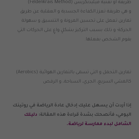
طريقة أو تقنية فيليدنكريس (Feldenkrais Method)
و هي طريقة تعزز الكفاءة الجسدية و العقلية عن طريق
تمارين تعمل على تحسين المرونة و التنسيق و سهولة
الحركة؛ و ذلك بسبب التركيز بشكلٍ واعٍ على الحركات التي
يقوم الشخص بفعلها.
تمارين التحمل و التي تسمى بالتمارين الهوائية (Aerobics)
كالمشي السريع، الجري، السباحة، و الرقص
إذا أردت أن يسهل عليك إدخال عادة الرياضة في روتينك
اليومي، فأنصحك بشدة قراءة هذه المقالة:
دليلك
الشامل لبدء ممارسة لرياضة.