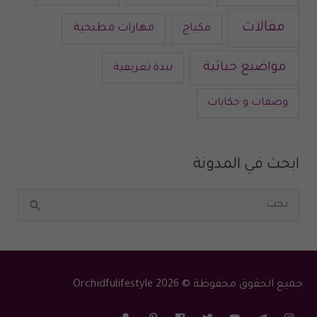
مقالات
مكياج
مهارات مطبخية
مواضيع حياتية
نبذة تعريفية
وصفات و حكايات
ابحث في المدونة
ا
ل
ب
ح
جميع الحقوق محفوظة © 2026
Orchidfulifestyle
ث
ع