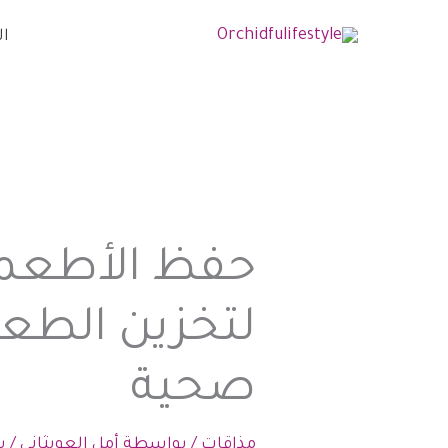
خطي
ال
لى
لمحتوى
حفظ الأطعمة
لتخزين الطعام
صحية
مذاقات
/ بواسطة
أمل العوبثاني
/
ينا